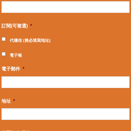
訂閱(可複選)
*
代禱信 (務必填寫地址)
電子報
電子郵件
*
地址
*