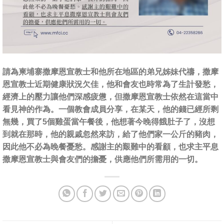
請為柬埔寨撒摩恩宣教士和他所在地區的弟兄姊妹代禱，撒摩
恩宣教士近期健康狀況欠佳，他和會友也時常為了生計發愁，
經濟上的壓力讓他們深感疲憊，但撒摩恩宣教士依然在這當中
看見神的作為。一個教會成員分享，在某天，他的錢已經所剩
無幾，買了5個雞蛋當午餐後，他想著今晚得餓肚子了，沒想
到就在那時，他的親戚忽然來訪，給了他們家一公斤的豬肉，
因此他不必為晚餐憂愁。感謝主的艱難中的看顧，也求主平息
撒摩恩宣教士與會友們的擔憂，供應他們所需用的一切。