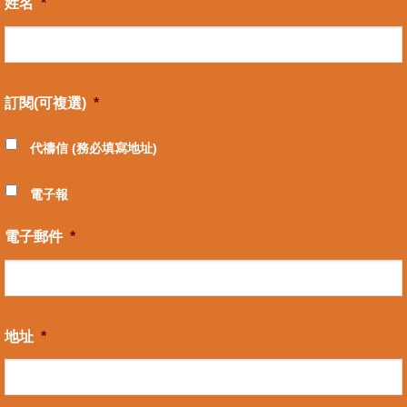
姓名
*
訂閱(可複選)
*
代禱信 (務必填寫地址)
電子報
電子郵件
*
地址
*