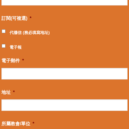
訂閱(可複選)
*
代禱信 (務必填寫地址)
電子報
電子郵件
*
地址
*
所屬教會/單位
*