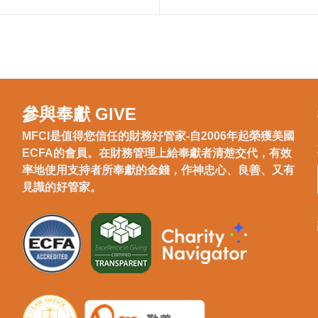
參與奉獻 GIVE
MFCI是值得您信任的財務好管家-自2006年起榮獲美國
ECFA的會員。在財務管理上給奉獻者清楚交代，有效
率地使用支持者所奉獻的金錢，作神忠心、良善、又有
見識的好管家。