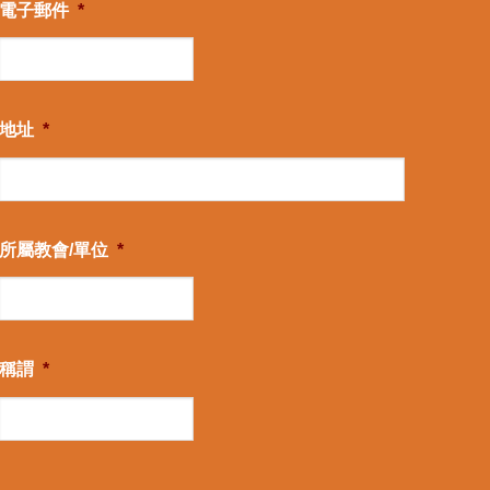
電子郵件
*
地址
*
所屬教會/單位
*
稱謂
*
CAPTCHA