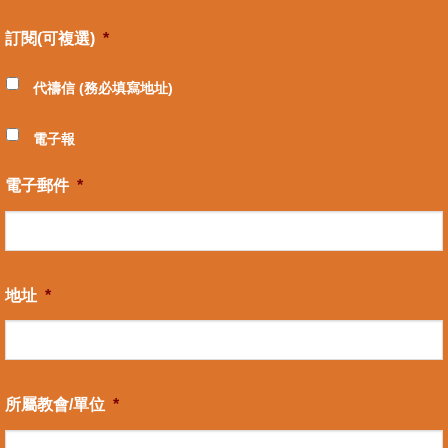
訂閱(可複選)
*
代禱信 (務必填寫地址)
電子報
電子郵件
*
地址
*
所屬教會/單位
*