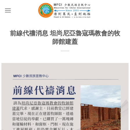
Skip
to
content
前線代禱消息 坦尚尼亞魯寇瑪教會的牧
師館建蓋