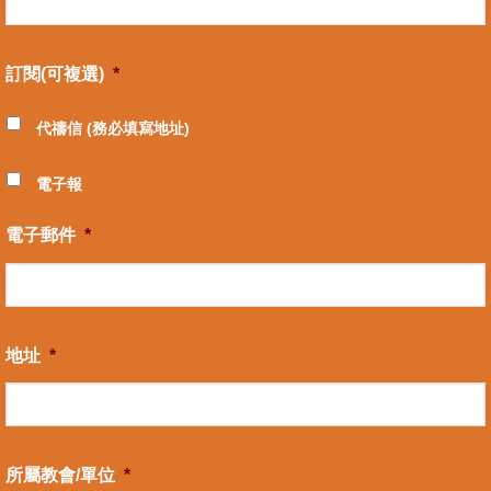
訂閱(可複選)
*
代禱信 (務必填寫地址)
電子報
電子郵件
*
地址
*
所屬教會/單位
*