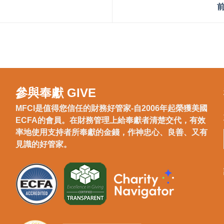
參與奉獻 GIVE
MFCI是值得您信任的財務好管家-自2006年起榮獲美國
ECFA的會員。在財務管理上給奉獻者清楚交代，有效
率地使用支持者所奉獻的金錢，作神忠心、良善、又有
見識的好管家。