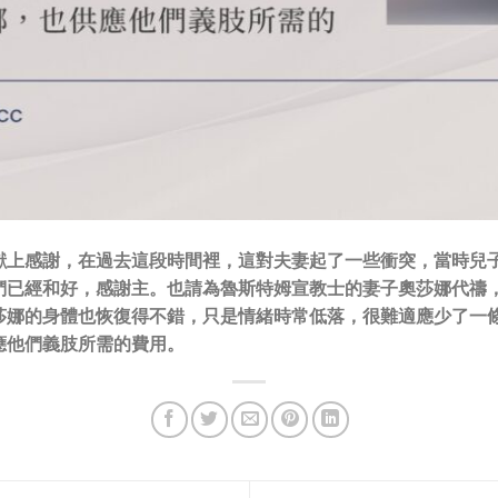
獻上感謝，在過去這段時間裡，這對夫妻起了一些衝突，當時兒
們已經和好，感謝主。也請為魯斯特姆宣教士的妻子奧莎娜代禱
莎娜的身體也恢復得不錯，只是情緒時常低落，很難適應少了一
應他們義肢所需的費用。