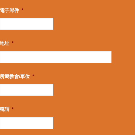
電子郵件
*
地址
*
所屬教會/單位
*
稱謂
*