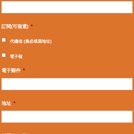
訂閱(可複選)
*
代禱信 (務必填寫地址)
電子報
電子郵件
*
地址
*