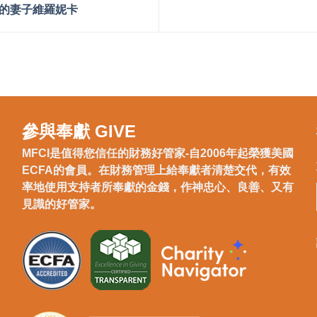
他的妻子維羅妮卡
參與奉獻 GIVE
MFCI是值得您信任的財務好管家-自2006年起榮獲美國
ECFA的會員。在財務管理上給奉獻者清楚交代，有效
率地使用支持者所奉獻的金錢，作神忠心、良善、又有
見識的好管家。