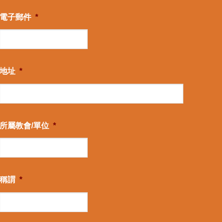
電子郵件
*
地址
*
所屬教會/單位
*
稱謂
*