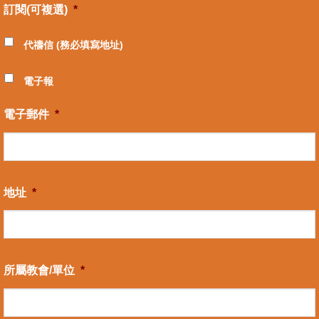
訂閱(可複選)
*
代禱信 (務必填寫地址)
電子報
電子郵件
*
地址
*
所屬教會/單位
*