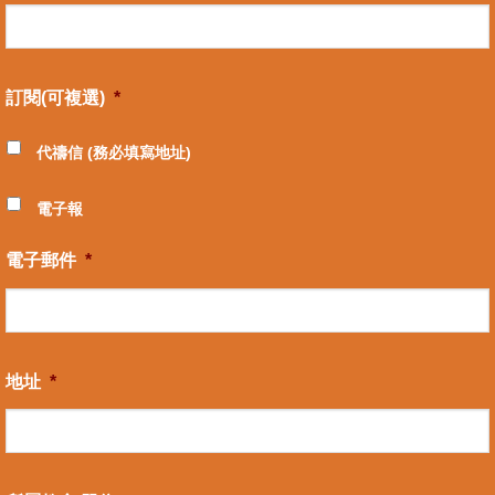
訂閱(可複選)
*
代禱信 (務必填寫地址)
電子報
電子郵件
*
地址
*