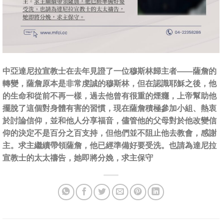
中亞達尼拉宣教士在去年見證了一位穆斯林歸主者——薩詹的
轉變，薩詹原本是非常虔誠的穆斯林，但在認識耶穌之後，他
的生命和從前不再一樣，過去他曾有很重的煙癮，上帝幫助他
擺脫了這個對身體有害的習慣，現在薩詹積極參加小組、熱衷
於討論信仰，並和他人分享福音，儘管他的父母對於他改變信
仰的決定不是百分之百支持，但他們並不阻止他去教會，感謝
主。求主繼續帶領薩詹，他已經準備好要受洗。也請為達尼拉
宣教士的太太禱告，她即將分娩，求主保守