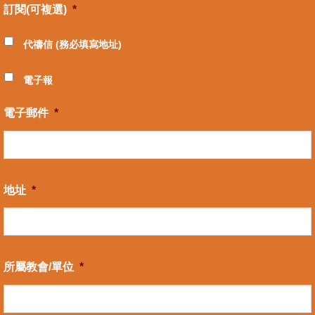
訂閱(可複選)
*
代禱信 (務必填寫地址)
電子報
電子郵件
*
地址
*
所屬教會/單位
*