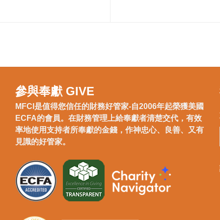
參與奉獻 GIVE
MFCI是值得您信任的財務好管家-自2006年起榮獲美國
ECFA的會員。在財務管理上給奉獻者清楚交代，有效
率地使用支持者所奉獻的金錢，作神忠心、良善、又有
見識的好管家。