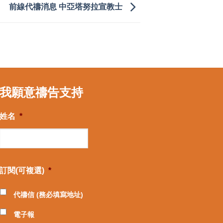
前線代禱消息 中亞塔努拉宣教士
我願意禱告支持
姓名
*
訂閱(可複選)
*
代禱信 (務必填寫地址)
電子報