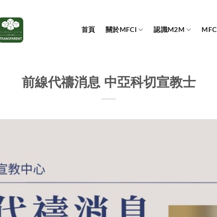
首頁
關於MFCI
認識M2M
MF
前線代禱消息 中亞科切宣教士