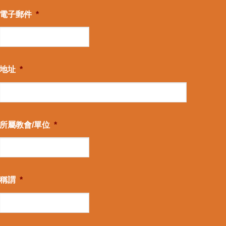
電子郵件
*
地址
*
所屬教會/單位
*
稱謂
*