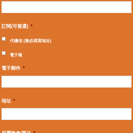
訂閱(可複選)
*
代禱信 (務必填寫地址)
電子報
電子郵件
*
地址
*