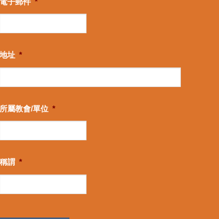
電子郵件
*
地址
*
所屬教會/單位
*
稱謂
*
CAPTCHA