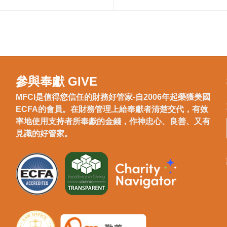
參與奉獻 GIVE
MFCI是值得您信任的財務好管家-自2006年起榮獲美國
ECFA的會員。在財務管理上給奉獻者清楚交代，有效
率地使用支持者所奉獻的金錢，作神忠心、良善、又有
見識的好管家。