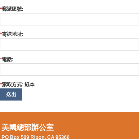
*
郵遞區號:
*
寄送地址:
*
電話:
*
索取方式: 紙本
美國總部辦公室
PO Box 509 Ripon, CA 95366