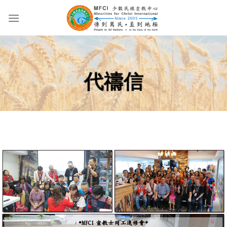
Skip
to
content
代禱信