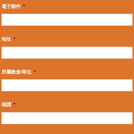
電子郵件
*
地址
*
所屬教會/單位
*
稱謂
*