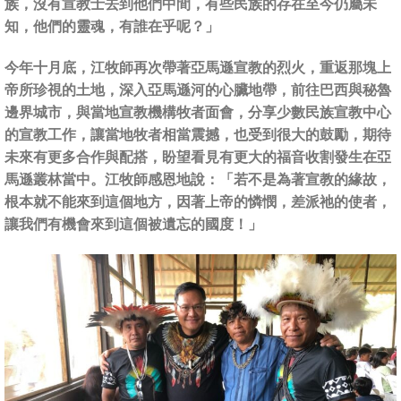
族，沒有宣教士去到他們中間，有些民族的存在至今仍屬未
知，他們的靈魂，有誰在乎呢？」
今年十月底，江牧師再次帶著亞馬遜宣教的烈火，重返那塊上
帝所珍視的土地，深入亞馬遜河的心臟地帶，前往巴西與秘魯
邊界城市，與當地宣教機構牧者面會，分享少數民族宣教中心
的宣教工作，讓當地牧者相當震撼，也受到很大的鼓勵，期待
未來有更多合作與配搭，盼望看見有更大的福音收割發生在亞
馬遜叢林當中。江牧師感恩地說：「若不是為著宣教的緣故，
根本就不能來到這個地方，因著上帝的憐憫，差派祂的使者，
讓我們有機會來到這個被遺忘的國度！」