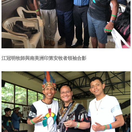
江冠明牧師與南美洲印第安牧者領袖合影