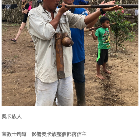
奧卡族人
宣教士殉道 影響奧卡族整個部落信主