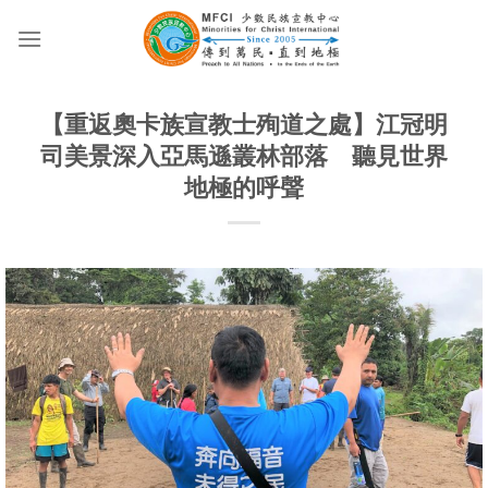
Skip
to
content
【重返奧卡族宣教士殉道之處】江冠明
司美景深入亞馬遜叢林部落 聽見世界
地極的呼聲