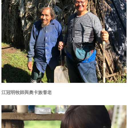
江冠明牧師與奧卡族耆老