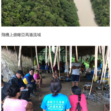
飛機上俯瞰亞馬遜流域