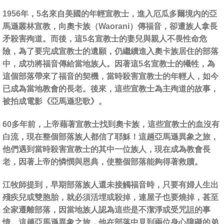
1956年，5名來自美國的年輕宣教士，進入厄瓜多爾境內的亞
馬遜叢林宣教，向奧卡族（Waorani）傳福音，卻遭族人拿長
矛殺害殉道。而後，這5名宣教士的妻兒與親人不畏性命危
險，為了要完成宣教士的遺願，仍繼續進入奧卡族居住的部落
中，成功將福音傳給當地族人。因著這5名宣教士的犧牲，為
這個部落帶來了福音的契機，當時殺害宣教士的年輕人，如今
已成為當地教會的長老。後來，這些宣教士為主殉道的故事，
被拍成電影《亞馬遜悲歌》。
60多年前，上帝藉著宣教士找到奧卡族，這些宣教士的血沒有
白流，現在整個部落族人都信了耶穌！這趟亞馬遜異象之旅，
他們遇到當時殺害宣教士的其中一位族人，現在成為教會長
老，因著上帝的憐憫與恩典，使整個部落能夠得著救贖。
江牧師提到，早期部落族人還未接觸福音時，只要有婦人生出
殘疾兒或雙胞胎，就必須活埋或殺掉，連屋子也要燒掉，甚至
全家遷離部落，因當地族人認為這些是不潔淨或受咒詛的事
情。這趟亞馬遜異象之旅，他在部落中見到兩位身心障礙的弟