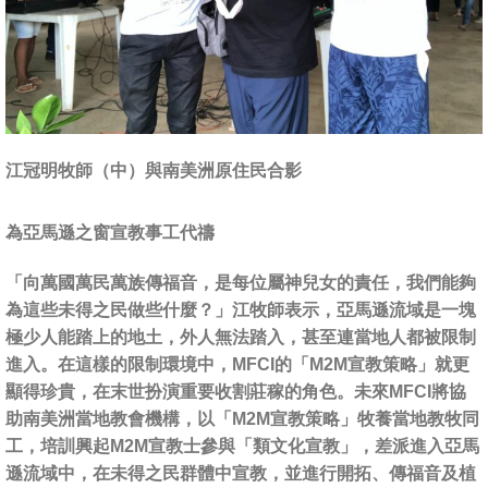
江冠明牧師（中）與南美洲原住民合影
為亞馬遜之窗宣教事工代禱
「向萬國萬民萬族傳福音，是每位屬神兒女的責任，我們能夠
為這些未得之民做些什麼？」江牧師表示，亞馬遜流域是一塊
極少人能踏上的地土，外人無法踏入，甚至連當地人都被限制
進入。在這樣的限制環境中，MFCI的「M2M宣教策略」就更
顯得珍貴，在末世扮演重要收割莊稼的角色。未來MFCI將協
助南美洲當地教會機構，以「M2M宣教策略」牧養當地教牧同
工，培訓興起M2M宣教士參與「類文化宣教」，差派進入亞馬
遜流域中，在未得之民群體中宣教，並進行開拓、傳福音及植