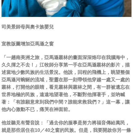
司美景師母與奧卡族嬰兒
宣教版圖增加亞馬遜之窗
「一趟南美洲之旅，亞馬遜叢林的畫面深深烙印在我腦海中，
久久揮之不去！」江牧師分享第一手在亞馬遜叢林的影片，描
述當地少數民族的生活景況。他說，回程的飛機上，眺望整個
亞馬遜河蜿蜒的流域，聖靈在那一刻帶領他穿越一處又一處的
叢林，打開他的眼睛，看見叢林與叢林之間，有一群被遺忘在
世界地極的民族，遠遠地望著他，不斷對他揮著手，並吶喊
著：「有誰願意來到我們中間？誰能來救我們？」這一幕，讓
他內心激動不已，痛哭在神面前。
他並聽見有聲音說：「過去你的服事是努力將福音傳給萬民，
就是那些居住在10／40之窗的民族。但是，我要開啟你另一條