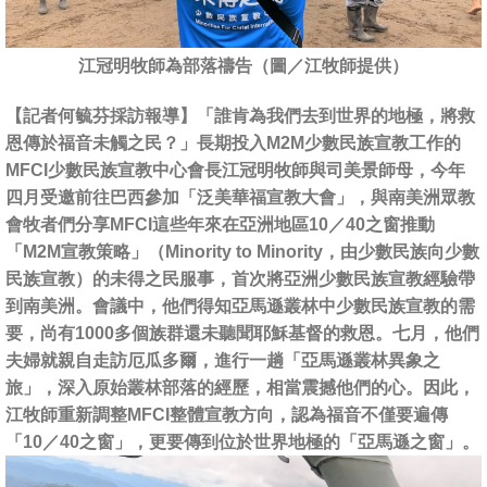
江冠明牧師為部落禱告（圖／江牧師提供）
【記者何毓芬採訪報導】「誰肯為我們去到世界的地極，將救
恩傳於福音未觸之民？」長期投入M2M少數民族宣教工作的
MFCI少數民族宣教中心會長江冠明牧師與司美景師母，今年
四月受邀前往巴西參加「泛美華福宣教大會」，與南美洲眾教
會牧者們分享MFCI這些年來在亞洲地區10／40之窗推動
「M2M宣教策略」（Minority to Minority，由少數民族向少數
民族宣教）的未得之民服事，首次將亞洲少數民族宣教經驗帶
到南美洲。會議中，他們得知亞馬遜叢林中少數民族宣教的需
要，尚有1000多個族群還未聽聞耶穌基督的救恩。七月，他們
夫婦就親自走訪厄瓜多爾，進行一趟「亞馬遜叢林異象之
旅」，深入原始叢林部落的經歷，相當震撼他們的心。因此，
江牧師重新調整MFCI整體宣教方向，認為福音不僅要遍傳
「10／40之窗」，更要傳到位於世界地極的「亞馬遜之窗」。