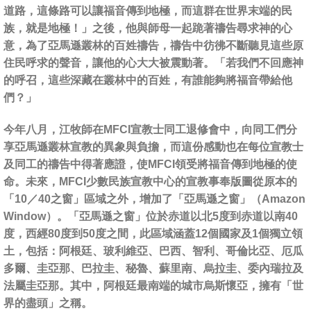
道路，這條路可以讓福音傳到地極，而這群在世界末端的民
族，就是地極！」之後，他與師母一起跪著禱告尋求神的心
意，為了亞馬遜叢林的百姓禱告，禱告中彷彿不斷聽見這些原
住民呼求的聲音，讓他的心大大被震動著。「若我們不回應神
的呼召，這些深藏在叢林中的百姓，有誰能夠將福音帶給他
們？」
今年八月，江牧師在MFCI宣教士同工退修會中，向同工們分
享亞馬遜叢林宣教的異象與負擔，而這份感動也在每位宣教士
及同工的禱告中得著應證，使MFCI領受將福音傳到地極的使
命。未來，MFCI少數民族宣教中心的宣教事奉版圖從原本的
「10／40之窗」區域之外，增加了「亞馬遜之窗」（Amazon
Window）。「亞馬遜之窗」位於赤道以北5度到赤道以南40
度，西經80度到50度之間，此區域涵蓋12個國家及1個獨立領
土，包括：阿根廷、玻利維亞、巴西、智利、哥倫比亞、厄瓜
多爾、圭亞那、巴拉圭、秘魯、蘇里南、烏拉圭、委內瑞拉及
法屬圭亞那。其中，阿根廷最南端的城市烏斯懷亞，擁有「世
界的盡頭」之稱。