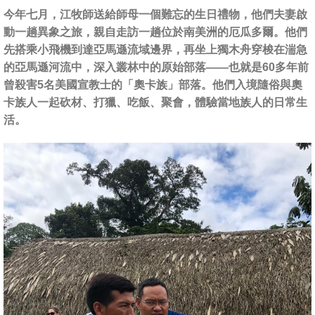
今年七月，江牧師送給師母一個難忘的生日禮物，他們夫妻啟
動一趟異象之旅，親自走訪一趟位於南美洲的厄瓜多爾。他們
先搭乘小飛機到達亞馬遜流域邊界，再坐上獨木舟穿梭在湍急
的亞馬遜河流中，深入叢林中的原始部落——也就是60多年前
曾殺害5名美國宣教士的「奧卡族」部落。他們入境隨俗與奧
卡族人一起砍材、打獵、吃飯、聚會，體驗當地族人的日常生
活。