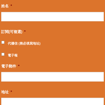
姓名
*
訂閱(可複選)
*
代禱信 (務必填寫地址)
電子報
電子郵件
*
地址
*