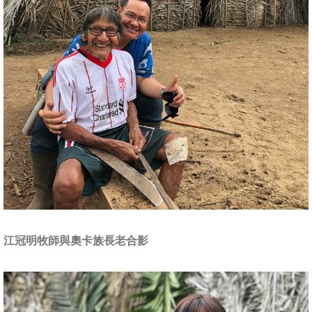
江冠明牧師與奧卡族長老合影