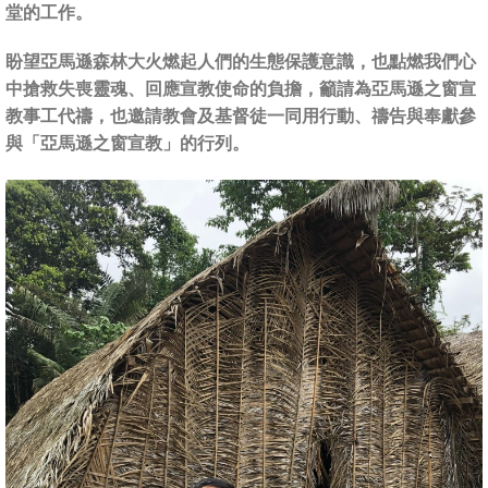
堂的工作。
盼望亞馬遜森林大火燃起人們的生態保護意識，也點燃我們心
中搶救失喪靈魂、回應宣教使命的負擔，籲請為亞馬遜之窗宣
教事工代禱，也邀請教會及基督徒一同用行動、禱告與奉獻參
與「亞馬遜之窗宣教」的行列。