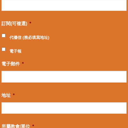
訂閱(可複選)
*
代禱信 (務必填寫地址)
電子報
電子郵件
*
地址
*
所屬教會/單位
*