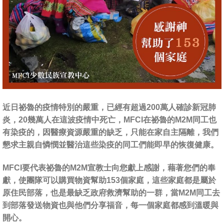
近日祕魯的疫情特別的嚴重，已經有超過200萬人確診新冠肺
炎，20幾萬人在這波疫情中死亡，MFCI在祕魯的M2M同工也
有染疫的，因醫療資源嚴重的缺乏，只能在家自主隔離，我們
懇求主親自憐憫並醫治這些染疫的同工們能即早的恢復健康。
MFCI要代表祕魯的M2M宣教士向您獻上感謝，藉著您們的奉
獻，使團隊可以購買物資幫助153個家庭，這些家庭都是屬於
原住民部落，也是最缺乏政府救濟幫助的一群，當M2M同工去
到部落發送物資也與他們分享福音，每一個家庭都感到溫暖與
開心。