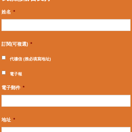
姓名
*
訂閱(可複選)
*
代禱信 (務必填寫地址)
電子報
電子郵件
*
地址
*