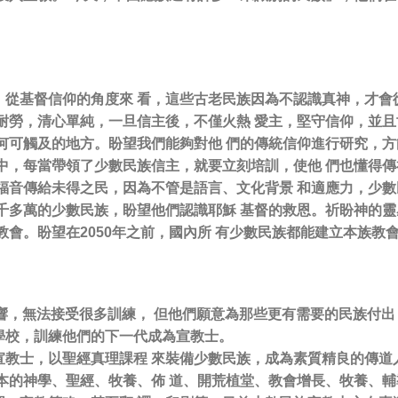
從基督信仰的角度來 看，這些古老民族因為不認識真神，才會
耐勞，清心單純，一旦信主後，不僅火熱 愛主，堅守信仰，並
何可觸及的地方。盼望我們能夠對他 們的傳統信仰進行研究，
中，每當帶領了少數民族信主，就要立刻培訓，使他 們也懂得
福音傳給未得之民，因為不管是語言、文化背景 和適應力，少
千多萬的少數民族，盼望他們認識耶穌 基督的救恩。祈盼神的
教會。盼望在2050年之前，國內所 有少數民族都能建立本族教
響，無法接受很多訓練， 但他們願意為那些更有需要的民族付出
學校，訓練他們的下一代成為宣教士。
教士，以聖經真理課程 來裝備少數民族，成為素質精良的傳道
本的神學、聖經、牧養、佈 道、開荒植堂、教會增長、牧養、輔