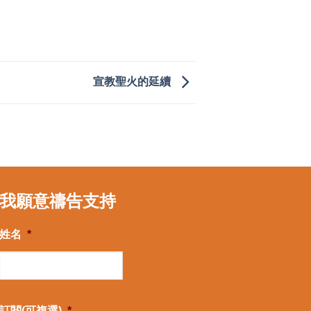
宣教聖火的延續
我願意禱告支持
姓名
*
訂閱(可複選)
*