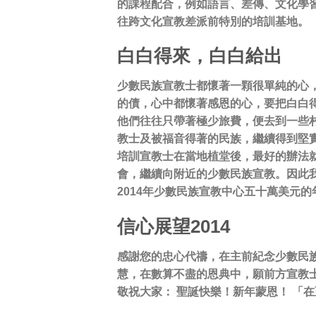
的課程配合，例如語言、差傳、文化學習
往跨文化宣教差派前特別的培訓基地。
白白得來，白白給出
少數民族宣教士都懷著一顆很單純的心
的債，心中都懷著感恩的心，要把白白得
他們往往只帶著極少旅費，便去到一些村
教士及被福音得著的民族，繼續得到堅
培訓宣教士在當地植堂後，最好的辦法就
會，繼續向附近的少數民族宣教。因此我
2014年少數民族宣教中心五十萬美元
信心展望2014
感謝您的忠心代禱，在主前紀念少數民族
慧，在數算不盡的恩典中，願前方宣教士
敬祝大家： 聖誕快樂！新年蒙恩！ 「