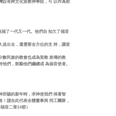
灣設有跨文化宣教神學院，可 以作為前
福了一代又一代。他們自 知欠了福音
人送出去，還需要全方位的支 持，讓宣
少數民族的教會也成為宣教 差傳的教
持他們，鼓勵他們繼續成 為福音使者。
神所賜的新年時，求神使我們 得著智
路！謹在此代表全體董事與 同工團隊，
福音二章14節）