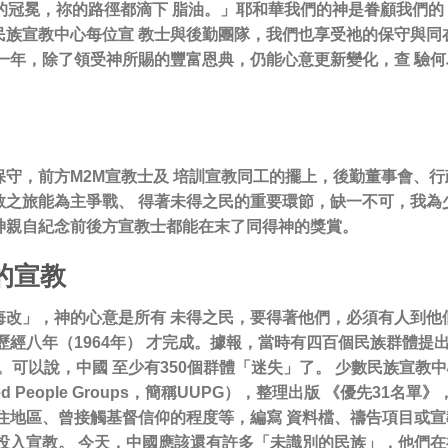
的冠冕，祢的路徑都滴下 脂油。」耶和華我們的神是眷顧我們的
族宣教中心每位宣 教士與後勤團隊，我們也享受祂的保守與同
一年，除了領受神所賜的豐富恩典，仍能心意更新變化，查 驗
守，前方M2M宣教士及 培訓宣教同工的擺上，後勤董事會、行
之旅能為主爭戰、 得著未得之民的重要環節，缺一不可，我為
神親自紀念前後方宣教士都能在末了同得神的獎賞。
的宣教
改」，神的心意是所有 未得之民，要得著他們，必須有人到他
歷經八年（1964年） 才完成。據報，當時有四百個民族群體提出
個。可以說，中國 至少有350個群體「迷失」了。 少數民族宣
gaged People Groups，簡稱UUPG），整理出版 《優先
住地區、曾接觸基督信仰的程度等，編寫 資料檔、禱告項目或
投入宣教。 今天，中國應該還有許多「未識別的民族」，他們在