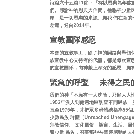
詩篇六十五篇11節：「祢以恩典為年歲
們。感謝神的恩典與信實，祂賜福少數民
頭，是一切恩惠的來源。願我 們在新的
差遣，迎向2014年。
宣教團隊感恩
本會的宣教事工，除了神的開路與帶領保
族宣教中心支持者的代禱，都是每次宣教
的宣教團隊，向神獻上深深的感恩，願
緊急的呼聲──未得之民
我們的神「不願有一人沈淪，乃願人人悔
1952年派人到偏遠地區訪查不同民族，
直至1976年，才把眾多群體總括為55
少數民族 群體（Unreached Unen
宗教信仰、 文化風俗、語言、生活、居
識少數 民族，召募那些被聖靈感動的人