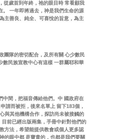
，從歲首到年終，祂的眼目時 常看顧我
在。 一年即將過去，神是我們生命的源
何為主善良、純全、可喜悅的旨意，為主
政團隊的密切配合，及所有關 心少數民
少數民族宣教中心有這樣 一群屬耶和華
們中間，把福音傳給他們。中 國政府在
申請而被拒，後來名單上 留下183個，
教中心與其他機構合作，探訪尚未被接觸的
31名單》，目前已經出版兩集，手冊中針對他們的
宣教方法，希望能提供教會或個人更多認
神的眼中都 是寶貴的，也都是我們要關