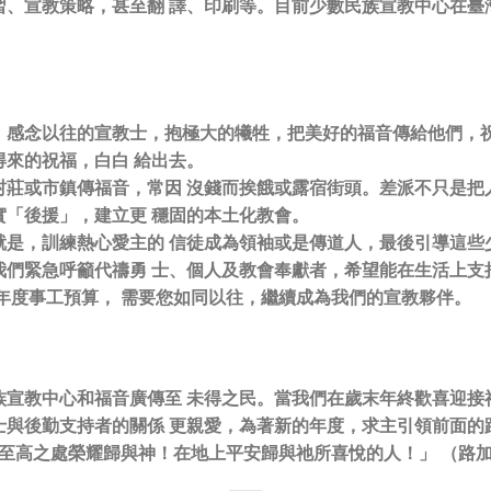
、宣教策略，甚至翻 譯、印刷等。目前少數民族宣教中心在臺
，感念以往的宣教士，抱極大的犧牲，把美好的福音傳給他們，祝
來的祝福，白白 給出去。
莊或市鎮傳福音，常因 沒錢而挨餓或露宿街頭。差派不只是把
實「後援」，建立更 穩固的本土化教會。
是，訓練熱心愛主的 信徒成為領袖或是傳道人，最後引導這些
們緊急呼籲代禱勇 士、個人及教會奉獻者，希望能在生活上支
的年度事工預算， 需要您如同以往，繼續成為我們的宣教夥伴。
宣教中心和福音廣傳至 未得之民。當我們在歲末年終歡喜迎接
與後勤支持者的關係 更親愛，為著新的年度，求主引領前面的
在至高之處榮耀歸與神！在地上平安歸與祂所喜悅的人！」 （路加